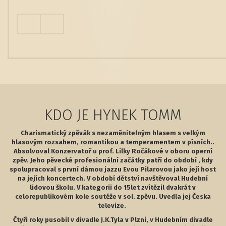
KDO JE HYNEK TOMM
Charismatický zpěvák s nezaměnitelným hlasem s velkým
hlasovým rozsahem, romantikou a temperamentem v písních..
Absolvoval Konzervatoř u prof. Lilky Ročákové v oboru operní
zpěv. Jeho pěvecké profesionální začátky patří do období , kdy
spolupracoval s první dámou jazzu Evou Pilarovou jako její host
na jejích koncertech. V období dětství navštěvoval Hudební
lidovou školu. V kategorii do 15let zvítězil dvakrát v
celorepublikovém kole soutěže v sol. zpěvu. Uvedla jej Česka
televize.
Čtyři roky pusobil v divadle J.K.Tyla v Plzni, v Hudebním divadle