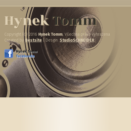
Hynek
Tomm
Copyright (C) 2016
Hynek Tomm
, Všechna práva vyhrazena
Created by
Bestsite
| Desgin:
StudioSCHNEIDER
Hynek Tomm
facebooku