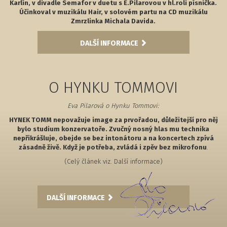
Karlín, v divadle Semafor v duetu s E.Pilarovou v hl.roli písnička.
Účinkoval v muzikálu Hair, v solovém partu na CD muzikálu
Zmrzlinka Michala Davida.
DALŠÍ INFORMACE
O HYNKU TOMMOVI
Eva Pilarová o Hynku Tommovi:
HYNEK TOMM nepovažuje image za prvořadou, důležitejší pro něj
bylo studium konzervatoře. Zvučný nosný hlas mu technika
nepřikrášluje, obejde se bez intonátoru a na koncertech zpívá
zásadně živě. Když je potřeba, zvládá i zpěv bez mikrofonu
.
(Celý článek viz. Další informace)
DALŠÍ INFORMACE