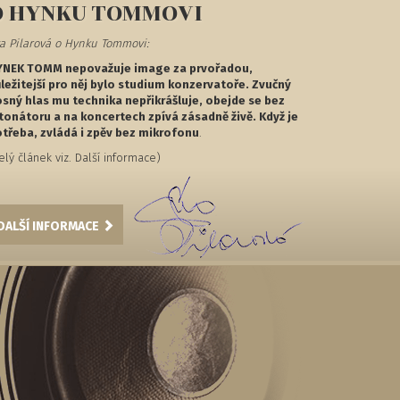
O HYNKU TOMMOVI
a Pilarová o Hynku Tommovi:
YNEK TOMM nepovažuje image za prvořadou,
ležitejší pro něj bylo studium konzervatoře. Zvučný
sný hlas mu technika nepřikrášluje, obejde se bez
tonátoru a na koncertech zpívá zásadně živě. Když je
třeba, zvládá i zpěv bez mikrofonu
.
elý článek viz. Další informace)
DALŠÍ INFORMACE