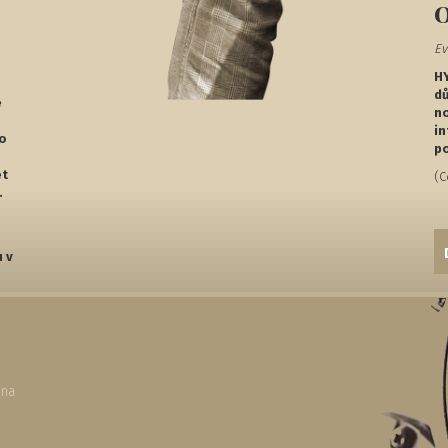
Ev
H
dů
é
no
in
ko
po
et
(C
.
u v
ena