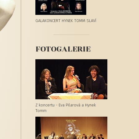
GALAKONCERT HYNEK TOMM SLAVÍ
FOTOGALERIE
Z koncertu - Eva Pilarová a Hynek
Tomm