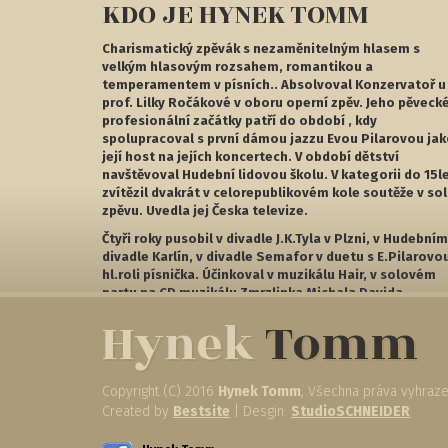
KDO JE HYNEK TOMM
Charismatický zpěvák s nezaměnitelným hlasem s
velkým hlasovým rozsahem, romantikou a
temperamentem v písních.. Absolvoval Konzervatoř u
prof. Lilky Ročákové v oboru operní zpěv. Jeho pěveck
profesionální začátky patří do období , kdy
spolupracoval s první dámou jazzu Evou Pilarovou ja
její host na jejích koncertech. V období dětství
navštěvoval Hudební lidovou školu. V kategorii do 15l
zvítězil dvakrát v celorepublikovém kole soutěže v sol
zpěvu. Uvedla jej Česka televize.
Čtyři roky pusobil v divadle J.K.Tyla v Plzni, v Hudebním
divadle Karlín, v divadle Semafor v duetu s E.Pilarovo
hl.roli písnička. Účinkoval v muzikálu Hair, v solovém
partu na CD muzikálu Zmrzlinka Michala Davida.
Hynek
Tomm
DALŠÍ INFORMACE
Copyright (C) 2016
Hynek Tomm
, Všechna práva vyhraz
Created by
Bestsite
| Desgin:
StudioSCHNEIDER