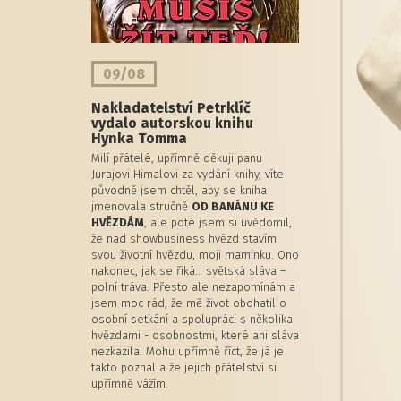
09/08
Nakladatelství Petrklíč
vydalo autorskou knihu
Hynka Tomma
Milí přátelé, upřímně děkuji panu
Jurajovi Himalovi za vydání knihy, víte
původně jsem chtěl, aby se kniha
jmenovala stručně
OD BANÁNU KE
HVĚZDÁM
, ale poté jsem si uvědomil,
že nad showbusiness hvězd stavím
svou životní hvězdu, moji maminku. Ono
nakonec, jak se říká… světská sláva –
polní tráva. Přesto ale nezapomínám a
jsem moc rád, že mě život obohatil o
osobní setkání a spolupráci s několika
hvězdami - osobnostmi, které ani sláva
nezkazila. Mohu upřímně říct, že já je
takto poznal a že jejich přátelství si
upřímně vážím.