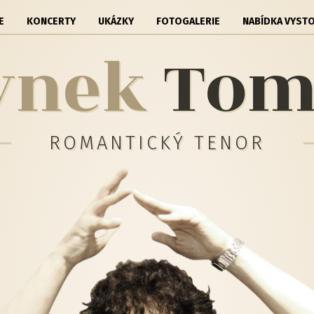
E
KONCERTY
UKÁZKY
FOTOGALERIE
NABÍDKA VYST
ynek
To
ROMANTICKÝ TENOR